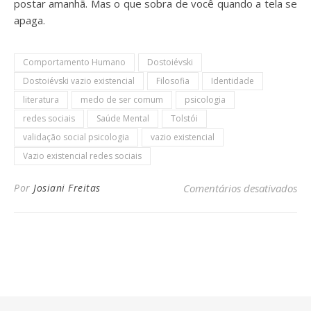
postar amanhã. Mas o que sobra de você quando a tela se
apaga.
Comportamento Humano
Dostoiévski
Dostoiévski vazio existencial
Filosofia
Identidade
literatura
medo de ser comum
psicologia
redes sociais
Saúde Mental
Tolstói
validação social psicologia
vazio existencial
Vazio existencial redes sociais
em
Por
Josiani Freitas
Comentários desativados