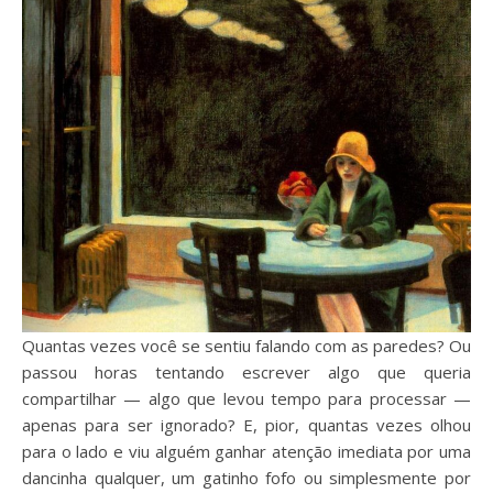
Quantas vezes você se sentiu falando com as paredes? Ou
passou horas tentando escrever algo que queria
compartilhar — algo que levou tempo para processar —
apenas para ser ignorado? E, pior, quantas vezes olhou
para o lado e viu alguém ganhar atenção imediata por uma
dancinha qualquer, um gatinho fofo ou simplesmente por