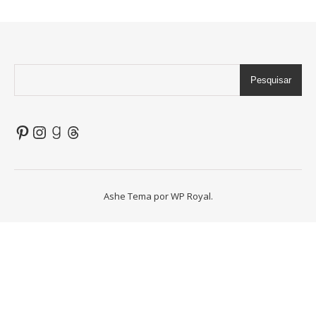
Pesquisar
Pinterest
Instagram
Goodreads
Threads
Ashe Tema por
WP Royal
.