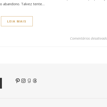
o abandono. Talvez tente…
LEIA MAIS
Comentários desativad
Pinterest
Instagram
Goodreads
Threads