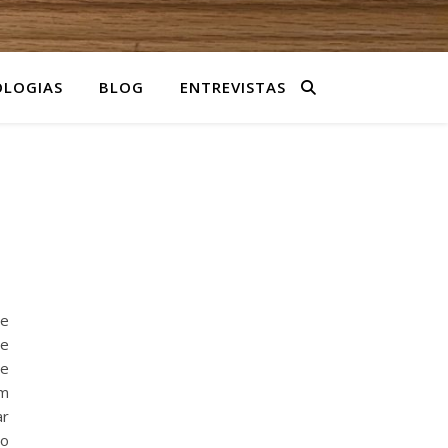
LOGIAS
BLOG
ENTREVISTAS
ue
de
de
om
ar
ão