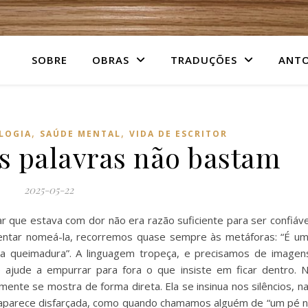
SOBRE
OBRAS
TRADUÇÕES
ANTO
,
,
LOGIA
SAÚDE MENTAL
VIDA DE ESCRITOR
s palavras não bastam
2025-05-22
ar que estava com dor não era razão suficiente para ser confiáve
a tentar nomeá-la, recorremos quase sempre às metáforas: “É u
a queimadura”. A linguagem tropeça, e precisamos de imagen
 ajude a empurrar para fora o que insiste em ficar dentro. 
amente se mostra de forma direta. Ela se insinua nos silêncios, n
, aparece disfarçada, como quando chamamos alguém de “um pé 