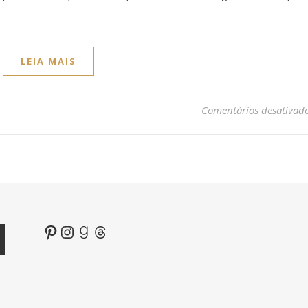
LEIA MAIS
Comentários desativad
Pinterest
Instagram
Goodreads
Threads