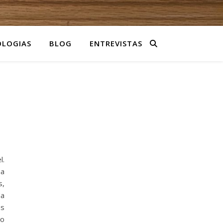
LOGIAS
BLOG
ENTREVISTAS
l.
ma
s,
Na
as
no