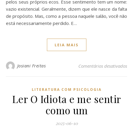
pelos seus próprios ecos. Esse sentimento tem um nome:
vazio existencial. Geralmente, dizem que ele nasce da falta
de propósito. Mas, como a pessoa naquele salão, você não
está necessariamente perdido. E…
LEIA MAIS
em 
Josiani Freitas
Comentários desativados
LITERATURA COM PSICOLOGIA
Ler O Idiota e me sentir
como um
2025-06-10