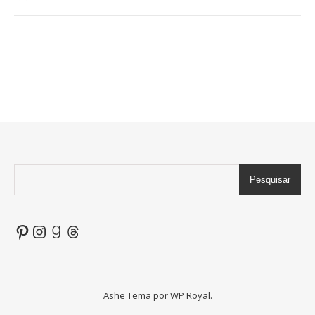
Pesquisar
Pinterest
Instagram
Goodreads
Threads
Ashe Tema por
WP Royal
.