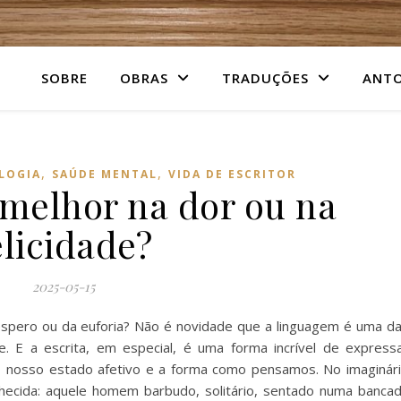
SOBRE
OBRAS
TRADUÇÕES
ANTO
,
,
LOGIA
SAÚDE MENTAL
VIDA DE ESCRITOR
melhor na dor ou na
elicidade?
2025-05-15
spero ou da euforia? Não é novidade que a linguagem é uma d
 E a escrita, em especial, é uma forma incrível de express
 nosso estado afetivo e a forma como pensamos. No imaginár
hecida: aquele homem barbudo, solitário, sentado numa banca