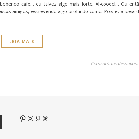
ebendo café… ou talvez algo mais forte. Al-cooool… Ou ent
cos amigos, escrevendo algo profundo como: Pois é, a ideia 
LEIA MAIS
Comentários desativad
Pinterest
Instagram
Goodreads
Threads