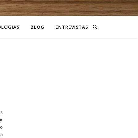
LOGIAS
BLOG
ENTREVISTAS
as
ar
io
da