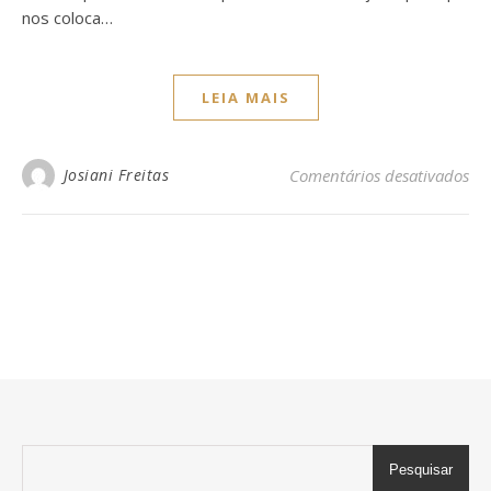
nos coloca…
LEIA MAIS
em 
Josiani Freitas
Comentários desativados
Pesquisar