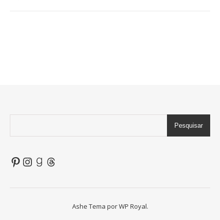
Pesquisar
Pinterest
Instagram
Goodreads
Threads
Ashe Tema por
WP Royal
.